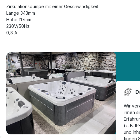
Zirkulationspumpe mit einer Geschwindigkeit
Länge 343mm
Höhe 117mm
230V/50Hz
0,8 A
Da
E
Wir ver
ihnen s
Erfahru
(z. B. I
und Inh
finden 