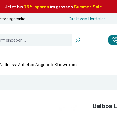
Jetzt bis
75% sparen
im grossen
Summer-Sale
.
stpreisgarantie
Direkt vom Hersteller
Wellness-Zubehör
Angebote
Showroom
Balboa 