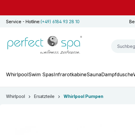
springen
Zur Hauptnavigation springen
Service - Hotline:
(+49) 6184 93 28 10
Be
Whirlpool
Swim Spas
Infrarotkabine
Sauna
Dampfdusche
Whirlpool
Ersatzteile
Whirlpool Pumpen
Bildergalerie überspringen