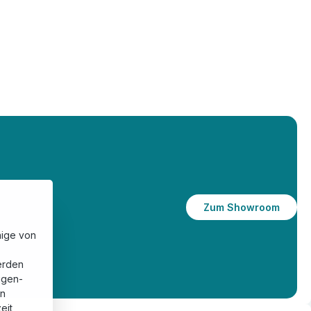
Zum Showroom
nige von
erden
eigen-
en
eit