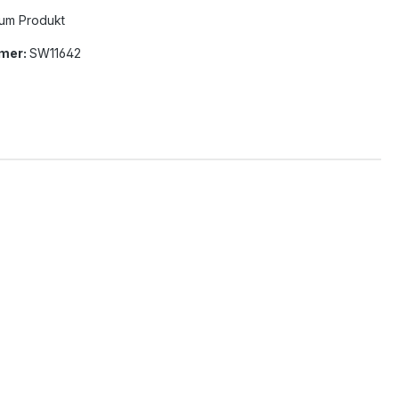
um Produkt
mer:
SW11642