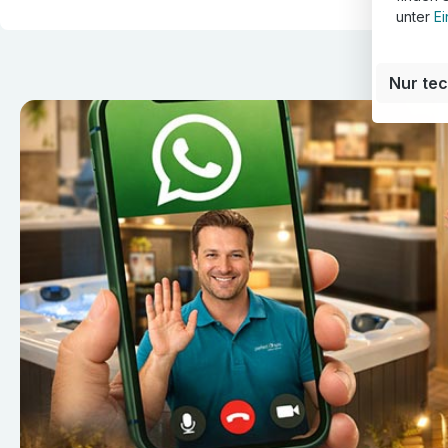
unter
Ei
Nur te