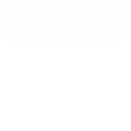
Erleben Sie unsere Whirlpools und Saunen live per
Video - bequem von zu Hause.
Termin anfragen
Perfect Spa
Zentrale
Große Ausstellung
Industriestraße 15 B
63517 Rodenbach
Öffnungszeiten:
Montag bis Freitag:
8.00 bis 18.00 Uhr