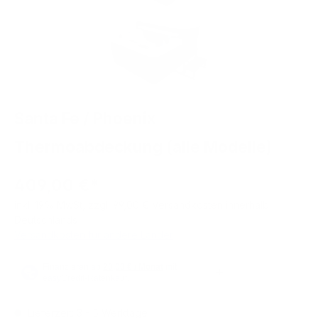
Santa Fe / Phoenix
Thermoabdeckung (alle Modelle)
409,00 €*
inkl. 19% MwSt, zzgl. 99,00 € Versandkosten innerhalb
Deutschlands
Versandkosten für andere Länder
Lieferzeit: 3 - 5 Werktage