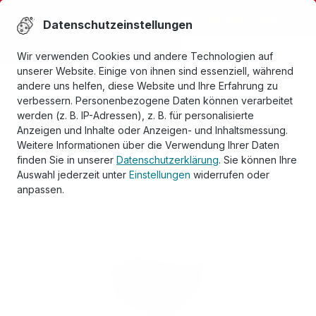
alt springen
Jetzt bis
75% sparen
im grossen
Summer-Sale
.
Datenschutzeinstellungen
Bestpreisgarantie
Wir verwenden Cookies und andere Technologien auf
unserer Website. Einige von ihnen sind essenziell, während
andere uns helfen, diese Website und Ihre Erfahrung zu
verbessern. Personenbezogene Daten können verarbeitet
werden (z. B. IP-Adressen), z. B. für personalisierte
Anzeigen und Inhalte oder Anzeigen- und Inhaltsmessung.
Weitere Informationen über die Verwendung Ihrer Daten
finden Sie in unserer
Datenschutzerklärung
. Sie können Ihre
Auswahl jederzeit unter
Einstellungen
widerrufen oder
anpassen.
Whirlpool
Zubehör & Pflege
Poolabdeckungen
Bildergalerie überspringen