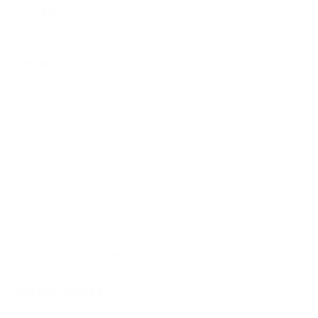
Kontakt
(+49) 6184 93 28 10
Öffnungszeiten:
Montag bis Freitag:
8.00 bis 18.00 Uhr
Samstags:
10.00 bis 14.00 Uhr
(nur Showroom)
Kontaktformular
Informationen
Interessant für Sie
Bezahlmethoden