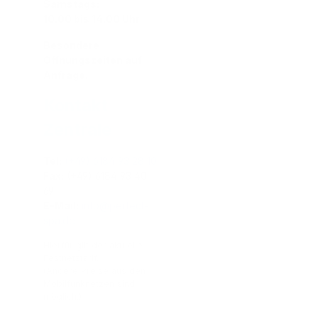
Samstags:
10.00 bis 14.00 Uhr
Besondere
Öffnungszeiten auf
Anfrage.
Kontakt
Zentrale
Tel:
(+49) 6184 93 28 10
Fax:
(+49) 6184 93 40
69
E-Mail:
info@perfect-
spa.de
Hierfür gilt der aktuelle
Festnetztarif.
(Andere Preise aus den
Mobilfunknetzen sind
möglich.)