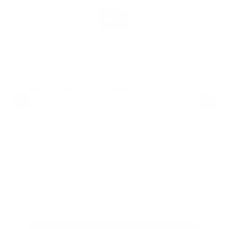
SpaLine Spa Cover Wipes
Lieferzeit: 3 - 5 Werktage
17,90 €*