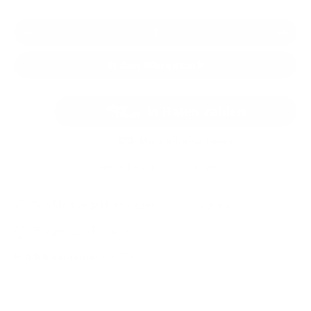
Produkt Anzahl: Gib den gewünschten We
In den Warenkorb
Weitere Bezahlmöglichkeiten
Vergleichen
Zum Merkzettel hinzufügen
Fragen zum Produkt
Produktnummer:
SW11285