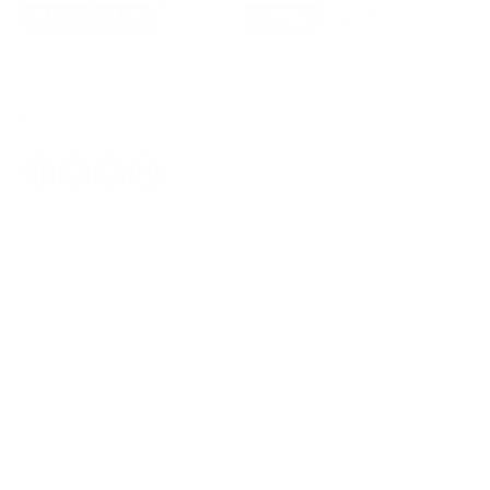
Folge Uns
Impressum
AGB
Datenschutz
Cookie-Einstellungen
Widerrufsrecht
Hinweise zur Batterieentsorgung
Kontakt
Termin buchen
* Alle Preise inkl. gesetzl. Mehrwertsteuer zzgl.
Versandkosten
und
ggf. Nachnahmegebühren, wenn nicht anders angegeben.
Die Angabe von Tagen bezieht sich auf Werktage und gilt für
Lieferungen innerhalb Deutschlands.