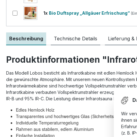
1x
Bio Duftspray „Allgäuer Erfrischung“
(Ei
Beschreibung
Technische Details
Lieferung &
Produktinformationen "Infrar
Das Modell Lobos besticht als Infrarotkabine mit edlen Hemlock Ho
die gewünschte Atmosphäre. Mit unserem neuen Kontrollsystem k
Infrarotwärmekabine sind hochwertige Vollspektrumstrahler verb
Infrarotkabine verbauten Vollspektrumstrahler erzeugen 27% I
IR-B und 95% IR-C.
Die
Leistung dieser Infrarotsauna
kann man je
Da
Edles Hemlock Holz
Wir ver
Transparentes und hochwertiges Glas (Sicherheitsglas)
ihnen s
Individuelle Temperaturregelung
Erfahru
Rahmen aus stabilem, edlem Aluminium
(z. B. I
Einfache Installation