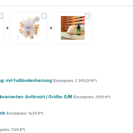
+
+
ng: mit Fußbodenheizung
(Einzelpreis:
2.390,00 €*
)
bvarianten: Anthrazit / Größe: S/M
(Einzelpreis:
29,95 €*
)
ink
(Einzelpreis:
14,90 €*
)
lpreis:
11,90 €*
)