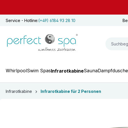
springen
Zur Hauptnavigation springen
Service - Hotline:
(+49) 6184 93 28 10
Be
Whirlpool
Swim Spas
Sauna
Dampfdusche
Infrarotkabine
Infrarotkabine
Infrarotkabine für 2 Personen
Bildergalerie überspringen