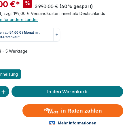
00 €*
%
3.990,00 €
(40% gespart)
t, zzgl. 199,00 € Versandkosten innerhalb Deutschlands
n für andere Länder
 3 - 5 Werktage
auswählen
enheizung
 Anzahl: Gib den gewünschten Wert ein 
In den Warenkorb