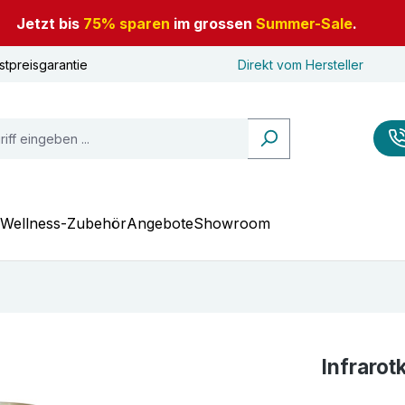
Jetzt bis
75% sparen
im grossen
Summer-Sale
.
stpreisgarantie
Direkt vom Hersteller
Wellness-Zubehör
Angebote
Showroom
Infrarot