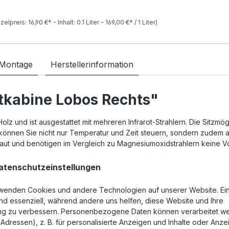
nzelpreis:
16,90 €*
- Inhalt:
0.1
Liter
-
169,00 €*
/
1
Liter
)
 Montage
Herstellerinformation
otkabine Lobos Rechts"
lz und ist ausgestattet mit mehreren Infrarot-Strahlern. Die Sitzmög
önnen Sie nicht nur Temperatur und Zeit steuern, sondern zudem 
aut und benötigen im Vergleich zu Magnesiumoxidstrahlern keine Vor
R-A (Kurzwellen), 58% IR-B (Mittelwellen) und 15% IR-C (Langwell
weils in 4 Stufen mithilfe der
2-Zonen Steuerung regulieren. Dies
so
tenschutzeinstellungen
wenden Cookies und andere Technologien auf unserer Website. Ei
ind essenziell, während andere uns helfen, diese Website und Ihre
ng zu verbessern. Personenbezogene Daten können verarbeitet w
P-Adressen), z. B. für personalisierte Anzeigen und Inhalte oder Anz