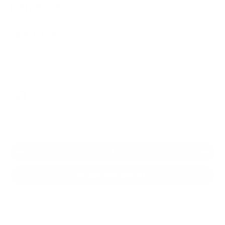
Handlauf
189,00 €*
inkl. 19% MwSt, zzgl. 6,90 € Versandkosten innerhalb
Deutschlands
Versandkosten für andere Länder
Lieferzeit: 3 - 5 Werktage
Produkt Anzahl: Gib den gewünschten We
In den Warenkorb
Weitere Bezahlmöglichkeiten