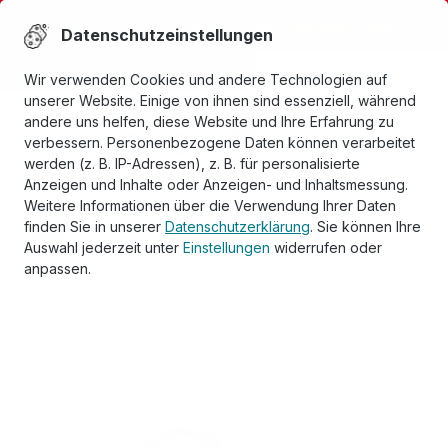
alt springen
Jetzt bis
75% sparen
im grossen
Summer-Sale
.
Datenschutzeinstellungen
Bestpreisgarantie
Wir verwenden Cookies und andere Technologien auf
unserer Website. Einige von ihnen sind essenziell, während
andere uns helfen, diese Website und Ihre Erfahrung zu
verbessern. Personenbezogene Daten können verarbeitet
werden (z. B. IP-Adressen), z. B. für personalisierte
Anzeigen und Inhalte oder Anzeigen- und Inhaltsmessung.
Weitere Informationen über die Verwendung Ihrer Daten
finden Sie in unserer
Datenschutzerklärung
. Sie können Ihre
Auswahl jederzeit unter
Einstellungen
widerrufen oder
anpassen.
Whirlpool
Zubehör & Pflege
Sonstiges Zubehör
Bildergalerie überspringen