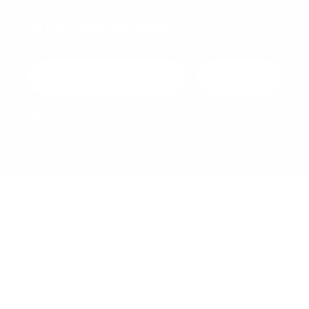
Der Newsletter ist natürlich jederzeit über einen Link in
der E-Mail wieder abbestellbar.
Newsletter abonnier
Ich habe die
Datenschutzbestimmungen
zur
Kenntnis genommen und die
AGB
gelesen und bin
mit ihnen einverstanden.
Kontakt
(+49) 6184 93 28 10
Öffnungszeiten:
Montag bis Freitag:
8.00 bis 18.00 Uhr
Samstags: