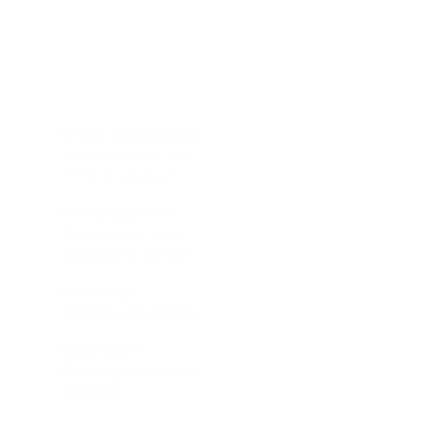
Perfect Spa
Zentrale
Große Ausstellung
Industriestraße 15 B
63517 Rodenbach
Öffnungszeiten:
Montag bis Freitag:
8.00 bis 18.00 Uhr
Samstags:
10.00 bis 14.00 Uhr
Besondere
Öffnungszeiten auf
Anfrage.
Kontakt