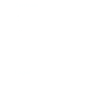
Zentrale
Tel:
(+49) 6184 93 28 10
Fax:
(+49) 6184 93 40
69
E-Mail:
info@perfect-
spa.de
Hierfür gilt der aktuelle
Festnetztarif.
(Andere Preise aus den
Mobilfunknetzen sind
möglich.)
Lager
Industriestraße 15 B
63517 Rodenbach