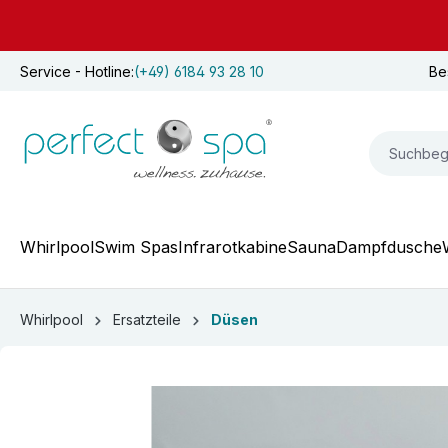
springen
Zur Hauptnavigation springen
Service - Hotline:
(+49) 6184 93 28 10
Be
Whirlpool
Swim Spas
Infrarotkabine
Sauna
Dampfdusche
Whirlpool
Ersatzteile
Düsen
Bildergalerie überspringen