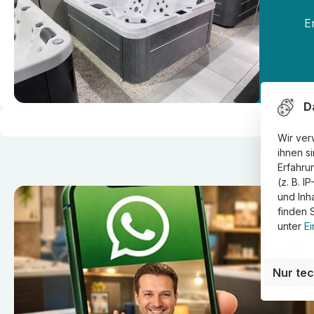
E
Da
Wir ver
ihnen s
Erfahru
(z. B. I
und Inh
finden 
unter
Ei
Nur te