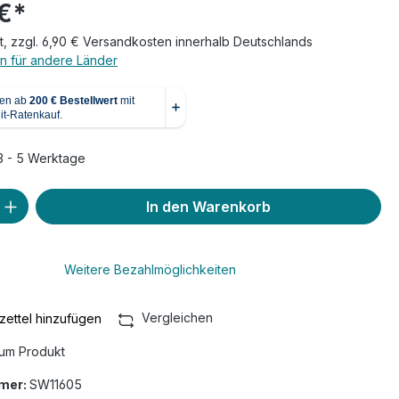
€*
t, zzgl. 6,90 € Versandkosten innerhalb Deutschlands
n für andere Länder
 3 - 5 Werktage
 Anzahl: Gib den gewünschten Wert ein 
In den Warenkorb
Weitere Bezahlmöglichkeiten
Vergleichen
ettel hinzufügen
um Produkt
mer:
SW11605