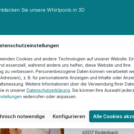
ntdecken Sie unsere Whirlpools in 3D
tenschutzeinstellungen
wenden Cookies und andere Technologien auf unserer Website. Ei
ind essenziell, während andere uns helfen, diese Website und Ihre
ng zu verbessern. Personenbezogene Daten können verarbeitet w
P-Adressen), z. B. für personalisierte Anzeigen und Inhalte oder Anz
altsmessung. Weitere Informationen über die Verwendung Ihrer Dat
Sie in unserer
Datenschutzerklärung
. Sie können Ihre Auswahl jederz
Perfect Spa
nstellungen
widerrufen oder anpassen.
Zentrale
chnisch notwendige
Konfigurieren
Alle Cookies akz
Große Ausstellung
Industriestraße 15 B
63517 Rodenbach