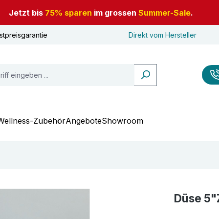
Jetzt bis
75% sparen
im grossen
Summer-Sale
.
stpreisgarantie
Direkt vom Hersteller
Wellness-Zubehör
Angebote
Showroom
Düse 5"