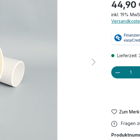
44,90 
inkl. 19% MwS
Versandkoste
Lieferzeit:
Produkt
Zum Merkz
Fragen z
Produktnum