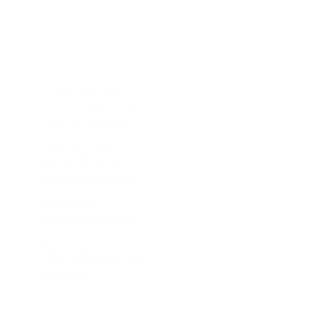
Perfect Spa
Zentrale
Große Ausstellung
Industriestraße 15 B
63517 Rodenbach
Öffnungszeiten:
Montag bis Freitag:
8.00 bis 18.00 Uhr
Samstags:
10.00 bis 14.00 Uhr
Besondere
Öffnungszeiten auf
Anfrage.
Kontakt