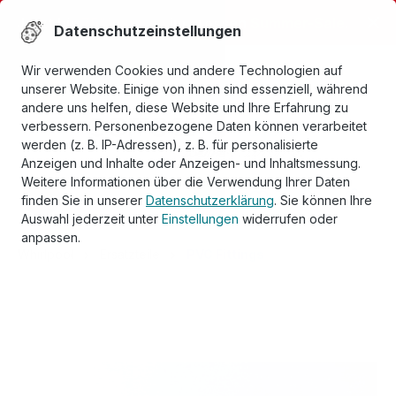
alt springen
Jetzt bis
75% sparen
im grossen
Summer-Sale
.
Datenschutzeinstellungen
Bestpreisgarantie
Wir verwenden Cookies und andere Technologien auf
unserer Website. Einige von ihnen sind essenziell, während
andere uns helfen, diese Website und Ihre Erfahrung zu
verbessern. Personenbezogene Daten können verarbeitet
werden (z. B. IP-Adressen), z. B. für personalisierte
Anzeigen und Inhalte oder Anzeigen- und Inhaltsmessung.
Weitere Informationen über die Verwendung Ihrer Daten
finden Sie in unserer
Datenschutzerklärung
. Sie können Ihre
Auswahl jederzeit unter
Einstellungen
widerrufen oder
anpassen.
Whirlpool
Ersatzteile
PVC Fittings
Bildergalerie überspringen