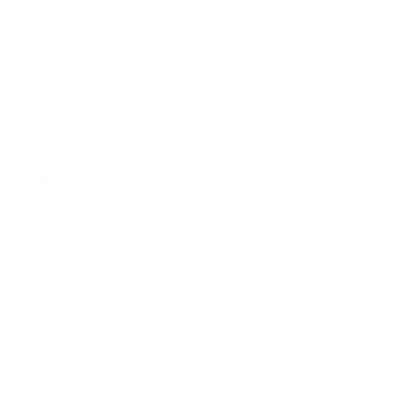
2" Zoll 2-Fach Wasserverteiler
14,90 €*
inkl. 19% MwSt, zzgl. 6,90 € Versandkosten innerhalb
Deutschlands
Versandkosten für andere Länder
Lieferzeit: 3 - 5 Werktage
Produkt Anzahl: Gib den gewünschten We
In den Warenkorb
Weitere Bezahlmöglichkeiten