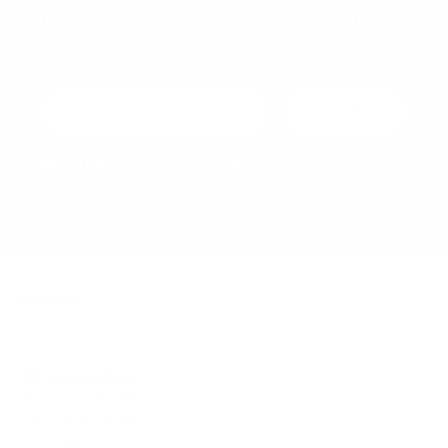
Der Newsletter ist natürlich jederzeit über einen Link in
der E-Mail wieder abbestellbar.
Newsletter abonnier
Ich habe die
Datenschutzbestimmungen
zur
Kenntnis genommen und die
AGB
gelesen und bin
mit ihnen einverstanden.
Kontakt
(+49) 6184 93 28 10
Öffnungszeiten:
Montag bis Freitag:
8.00 bis 18.00 Uhr
Samstags: