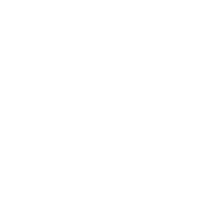
Zentrale
Tel:
(+49) 6184 93 28 10
Fax:
(+49) 6184 93 40
69
E-Mail:
info@perfect-
spa.de
Hierfür gilt der aktuelle
Festnetztarif.
(Andere Preise aus den
Mobilfunknetzen sind
möglich.)
Lager
Industriestraße 15 B
63517 Rodenbach